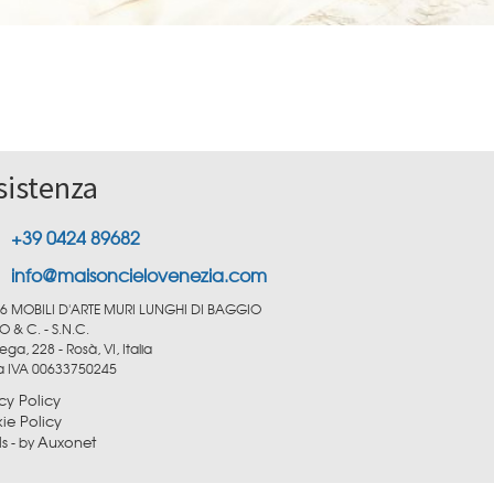
sistenza
+39 0424 89682
info@maisoncielovenezia.com
6 MOBILI D'ARTE MURI LUNGHI DI BAGGIO
O & C. - S.N.C.
ega, 228 - Rosà, VI, Italia
ta IVA 00633750245
cy Policy
ie Policy
ls
Auxonet
- by