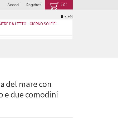
Accedi
Registrati
( 0 )
IT
•
EN
MERE DA LETTO
GIORNO SOLE E
a del mare con
o e due comodini