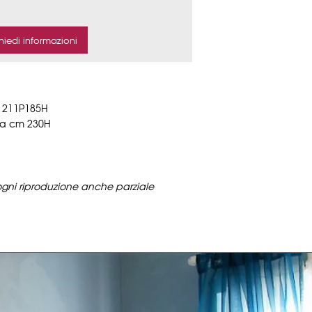
L 211P185H
ra cm 230H
ogni riproduzione anche parziale