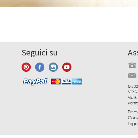
Seguici su
As
© 202
SERGI
Via Br
Parti
Priva
Cook
Lega