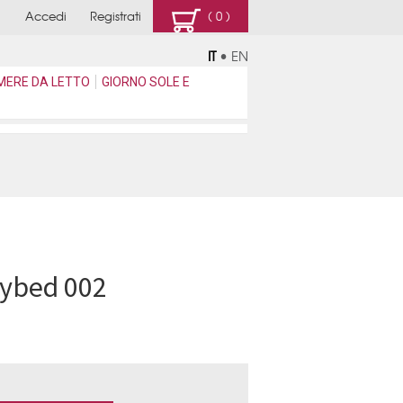
Accedi
Registrati
( 0 )
IT
•
EN
MERE DA LETTO
GIORNO SOLE E
ybed 002